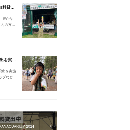
FUJIROCK FESTIVAL'26「7/24（金）～7/26（日）湯沢町苗場スキー場」にて子供向けイヤーマフの無料貸出しを行いました！
た。豊かな
さんの方…
7月11日（土）・12日（日）に開催された「HAPPY FARM 2026」で、子ども向けイヤーマフの無料貸出を実施しました。
料貸出を実施
ップなど…
AQUARIUM 2024