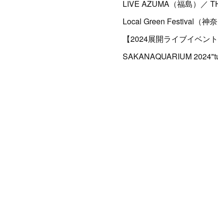
LIVE AZUMA（福島）／ T
Local Green Festival（
【2024展開ライブイベン
SAKANAQUARIUM 2024"t