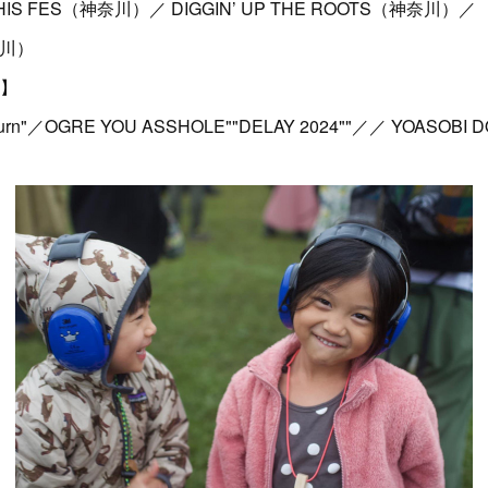
HIS FES（神奈川）／ DIGGIN’ UP THE ROOTS（神奈川）／
神奈川）
ト】
urn"／OGRE YOU ASSHOLE""DELAY 2024""／／ YOASOBI DO