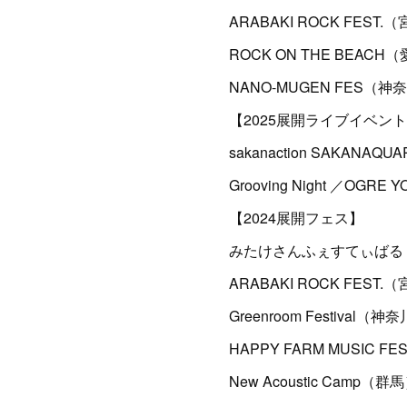
ARABAKI ROCK FES
ROCK ON THE BEAC
NANO-MUGEN FES（神奈
【2025展開ライブイベン
sakanaction SAKANAQUA
Grooving Night ／OGRE Y
【2024展開フェス】
みたけさんふぇすてぃばる（
ARABAKI ROCK FEST
Greenroom Festiva
HAPPY FARM MUSIC
New Acoustic Camp