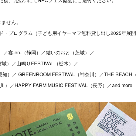
た後、元払いにてNPOフェス協会にご送付ください。
きません。
・プログラム（子ども用イヤーマフ無料貸し出し2025年展開
東京）／宴-en-（静岡）／結いのおと（茨城）／
T.（宮城）／山鳴りFESTIVAL（栃木）／
H（愛知）／ GREENROOM FESTIVAL（神奈川）／THE BEAC
川）／HAPPY FARM MUSIC FESTIVAL（長野）／and more