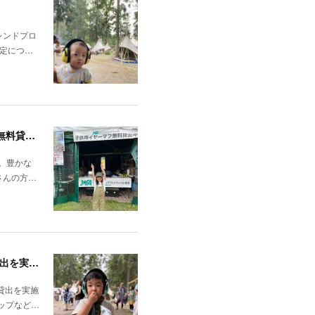
レンドプロ
定につ…
FUJIROCK FESTIVAL'26「7/24（金）～7/26（日）湯沢町苗場スキー場」にて子供向けイヤーマフの無料貸出しを行いました！
た。豊かな
さんの方…
7月11日（土）・12日（日）に開催された「HAPPY FARM 2026」で、子ども向けイヤーマフの無料貸出を実施しました。
料貸出を実施
ップなど…