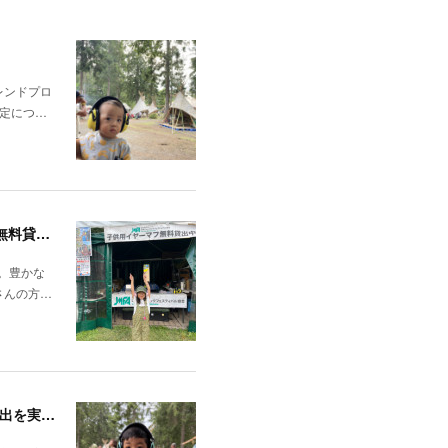
レンドプロ
定につ…
FUJIROCK FESTIVAL'26「7/24（金）～7/26（日）湯沢町苗場スキー場」にて子供向けイヤーマフの無料貸出しを行いました！
た。豊かな
さんの方…
7月11日（土）・12日（日）に開催された「HAPPY FARM 2026」で、子ども向けイヤーマフの無料貸出を実施しました。