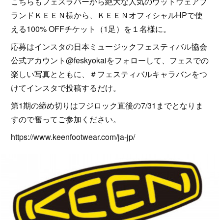
こちらもフェスラバーから絶大な人気のウットウェアブ
ランドＫＥＥＮ様から、ＫＥＥＮオフィシャルHPで使
える100% OFFチケット（1足）を１名様に。
応募はインスタの日本ミュージックフェスティバル協会
公式アカウント@feskyokaiをフォローして、フェスでの
楽しい写真とともに、＃フェスティバルキャラバンをつ
けてインスタで投稿するだけ。
第1期の締め切りはフジロック直後の7/31までとなりま
すので奮ってご参加ください。
https://www.keenfootwear.com/ja-jp/