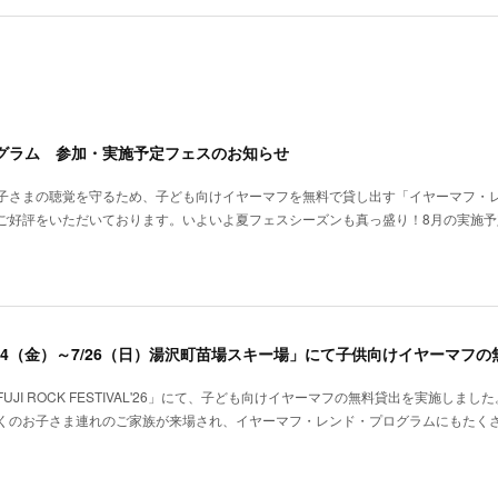
グラム 参加・実施予定フェスのお知らせ
子さまの聴覚を守るため、子ども向けイヤーマフを無料で貸し出す「イヤーマフ・
ご好評をいただいております。いよいよ夏フェスシーズンも真っ盛り！8月の実施予
I ROCK FESTIVAL'26」にて、子ども向けイヤーマフの無料貸出を実施しまし
くのお子さま連れのご家族が来場され、イヤーマフ・レンド・プログラムにもたく