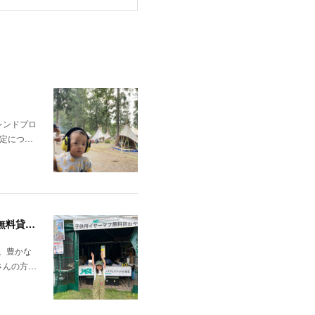
レンドプロ
定につ…
FUJIROCK FESTIVAL'26「7/24（金）～7/26（日）湯沢町苗場スキー場」にて子供向けイヤーマフの無料貸出しを行いました！
た。豊かな
さんの方…