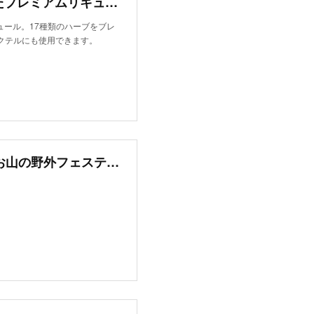
COCALERO（コカレロ）コカの葉とハーブを使用したプレミアムリキュール
ール。17種類のハーブをブレ
クテルにも使用できます。
RAINBOW CHILD 2020 – キャンプインで楽しめる!! お山の野外フェスティバル レインボーチャイルド