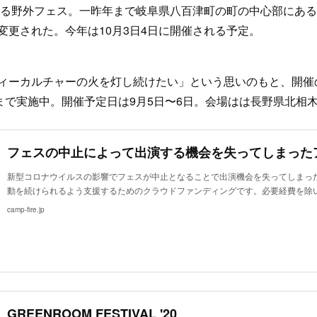
ている野外フェス。一昨年まで岐阜県八百津町の町の中心部にあ
変更された。今年は10月3日4日に開催される予定。
ィーカルチャーの火を灯し続けたい」という思いのもと、開催
日まで実施中。開催予定日は9月5日〜6日。会場はは長野県北相
新型コロナウイルスの影響でフェスが中止となることで出演機会を失ってしまっ
動を続けられるよう支援するためのクラウドファンディングです。必要経費を除
camp-fire.jp
GREENROOM FESTIVAL '20