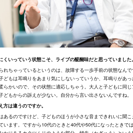
こえにくいっていう状態こそ、ライブの醍醐味だと思っていました
れちゃっているというのは、故障する一歩手前の状態なんで
子どもは耳鳴りをあまり気にしないっていうか、耳鳴りがあっ
柔らかいので、その状態に適応しちゃう。大人と子どもに同じ
子どもからの訴えが少ない。自分から言い出さないんですね。
こえ方は違うのですか。
あるのですけど、子どものほうが小さな音まできれいに聞こえ
ています。ですから10代のときと40代や50代になったときで
なかにあるカタツムリのような部分、蝸牛（かぎゅう）という