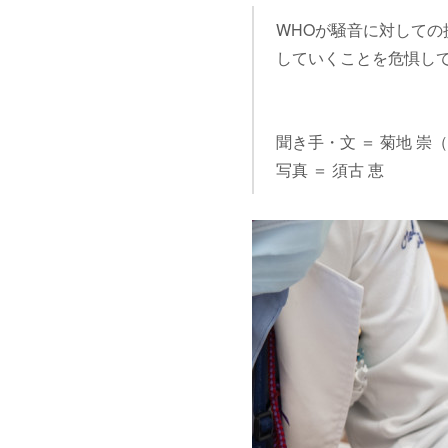
WHOが騒音に対しての
していくことを危惧し
聞き手・文 ＝ 菊地 崇（
写真 ＝ 須古 恵