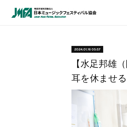
2024.01.16 05:57
【水足邦雄（
耳を休ませる